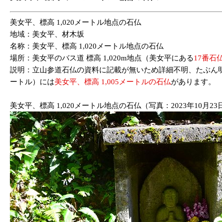
美女平、標高 1,020メートル地点の石仏
地域：美女平、材木坂
名称：美女平、標高 1,020メートル地点の石仏
場所：美女平のバス道 標高 1,020m地点（美女平にある
17番石
説明：立山参道石仏の資料に記載が無いため詳細不明、たぶん明
ートル）には
美女平、標高 1,005メートルの石仏
があります。
美女平、標高 1,020メートル地点の石仏（写真：2023年10月23日