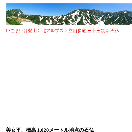
いこまいけ登山
>
北アルプス
>
立山参道 三十三観音 石仏
美女平、標高 1,020メートル地点の石仏