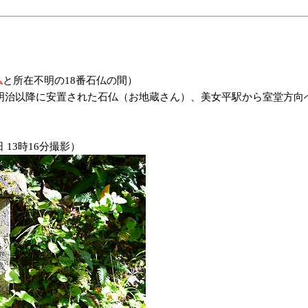
仏
と所在不明の18番石仏の間）
治以降に安置された石仏（お地蔵さん）、美女平駅から室堂方向へバ
 13時16分撮影）