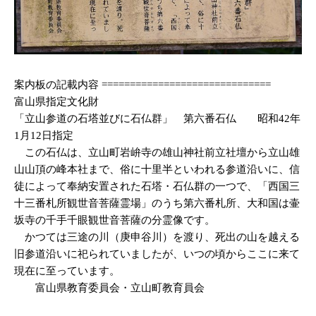
案内板の記載内容 ==============================
富山県指定文化財
「立山参道の石塔並びに石仏群」 第六番石仏 昭和42年
1月12日指定
この石仏は、立山町岩峅寺の雄山神社前立社壇から立山雄
山山頂の峰本社まで、俗に十里半といわれる参道沿いに、信
徒によって奉納安置された石塔・石仏群の一つで、「西国三
十三番札所観世音菩薩霊場」のうち第六番札所、大和国は壷
坂寺の千手千眼観世音菩薩の分霊像です。
かつては三途の川（庚申谷川）を渡り、死出の山を越える
旧参道沿いに祀られていましたが、いつの頃からここに来て
現在に至っています。
富山県教育委員会・立山町教育員会