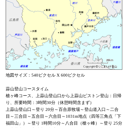
地図サイズ：540ピクセル X 600ピクセル
蒜山登山コースタイム
槍ヶ峰コース、上蒜山登山口から上蒜山ピストン登山：日帰
り、所要時間：3時間30分（休憩時間含まず）
上蒜山登山口～登り 20分～百合原牧場～登山道入口～二合
目～三合目～五合目～六合目～1031m地点（四等三角点「下
福田山」）～登り 1時間10分～八合目（槍ヶ峰）～登り 25分