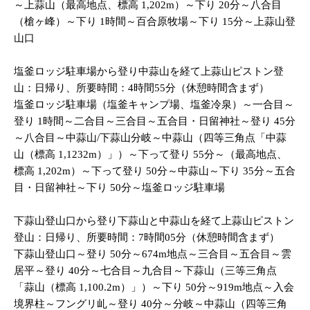
～上蒜山（最高地点、標高 1,202m）～下り 20分～八合目
（槍ヶ峰）～下り 1時間～百合原牧場～下り 15分～上蒜山登
山口
塩釜ロッジ駐車場から登り中蒜山を経て上蒜山ピストン登
山：日帰り、所要時間：4時間55分（休憩時間含まず）
塩釜ロッジ駐車場（塩釜キャンプ場、塩釜冷泉）～一合目～
登り 1時間～二合目～三合目～五合目・日留神社～登り 45分
～八合目～中蒜山/下蒜山分岐～中蒜山（四等三角点「中蒜
山（標高 1,1232m）」）～下って登り 55分～（最高地点、
標高 1,202m）～下って登り 50分～中蒜山～下り 35分～五合
目・日留神社～下り 50分～塩釜ロッジ駐車場
下蒜山登山口から登り下蒜山と中蒜山を経て上蒜山ピストン
登山：日帰り、所要時間：7時間05分（休憩時間含まず）
下蒜山登山口～登り 50分～674m地点～三合目～五合目～雲
居平～登り 40分～七合目～九合目～下蒜山（三等三角点
「蒜山（標高 1,100.2m）」）～下り 50分～919m地点～入会
境界柱～フングリ乢～登り 40分～分岐～中蒜山（四等三角