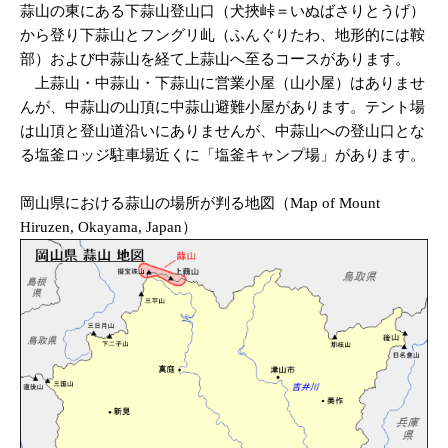
蒜山の東にある下蒜山登山口（犬挾峠＝いぬばさりとうげ）
から登り下蒜山とフングリ乢（ふんぐりたわ、地形的には鞍
部）および中蒜山を経て上蒜山へ至るコースがあります。
上蒜山・中蒜山・下蒜山に営業小屋（山小屋）はありませ
んが、中蒜山の山頂に中蒜山避難小屋があります。テント場
は山頂と登山道沿いにありませんが、中蒜山への登山口とな
る塩釜ロッジ駐車場近くに「塩釜キャンプ場」があります。
岡山県における蒜山の場所が判る地図（Map of Mount
Hiruzen, Okayama, Japan）