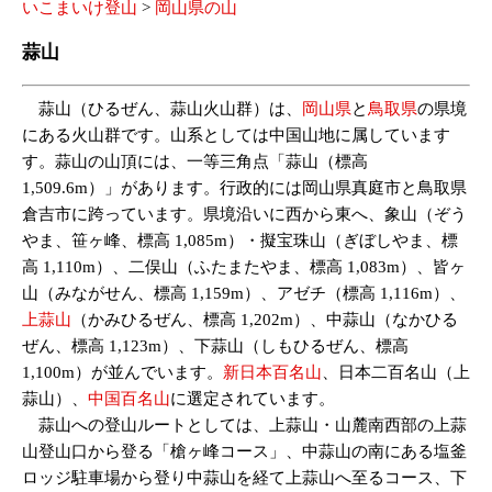
いこまいけ登山
>
岡山県の山
蒜山
蒜山（ひるぜん、蒜山火山群）は、
岡山県
と
鳥取県
の県境
にある火山群です。山系としては中国山地に属しています
す。蒜山の山頂には、一等三角点「蒜山（標高
1,509.6m）」があります。行政的には岡山県真庭市と鳥取県
倉吉市に跨っています。県境沿いに西から東へ、象山（ぞう
やま、笹ヶ峰、標高 1,085m）・擬宝珠山（ぎぼしやま、標
高 1,110m）、二俣山（ふたまたやま、標高 1,083m）、皆ヶ
山（みながせん、標高 1,159m）、アゼチ（標高 1,116m）、
上蒜山
（かみひるぜん、標高 1,202m）、中蒜山（なかひる
ぜん、標高 1,123m）、下蒜山（しもひるぜん、標高
1,100m）が並んでいます。
新日本百名山
、日本二百名山（上
蒜山）、
中国百名山
に選定されています。
蒜山への登山ルートとしては、上蒜山・山麓南西部の上蒜
山登山口から登る「槍ヶ峰コース」、中蒜山の南にある塩釜
ロッジ駐車場から登り中蒜山を経て上蒜山へ至るコース、下