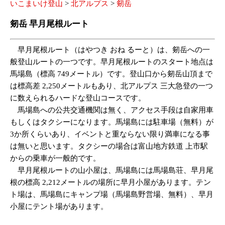
いこまいけ登山
>
北アルプス
>
剱岳
剱岳 早月尾根ルート
早月尾根ルート（はやつき おね るーと）は、剱岳への一
般登山ルートの一つです。早月尾根ルートのスタート地点は
馬場島（標高 749メートル）です。登山口から剱岳山頂まで
は標高差 2,250メートルもあり、北アルプス 三大急登の一つ
に数えられるハードな登山コースです。
馬場島への公共交通機関は無く、アクセス手段は自家用車
もしくはタクシーになります。馬場島には駐車場（無料）が
3か所くらいあり、イベントと重ならない限り満車になる事
は無いと思います。タクシーの場合は富山地方鉄道 上市駅
からの乗車が一般的です。
早月尾根ルートの山小屋は、馬場島には馬場島荘、早月尾
根の標高 2,212メートルの場所に早月小屋があります。テン
ト場は、馬場島にキャンプ場（馬場島野営場、無料）、早月
小屋にテント場があります。