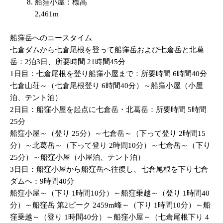
船窪小屋：標高
2,461m
船窪岳へのコースタイム
七倉ダムから七倉尾根を登って船窪岳および七倉岳と北葛
岳：2泊3日、所要時間 21時間45分
1日目：七倉尾根を登り船窪小屋まで：所要時間 6時間40分
七倉山荘～（七倉尾根登り 6時間40分）～船窪小屋（小屋
泊、テント泊）
2日目：船窪小屋を起点に七倉岳・北葛岳：所要時間 5時間
25分
船窪小屋～（登り 25分）～七倉岳～（下って登り 2時間15
分）～北葛岳～（下って登り 2時間10分）～七倉岳～（下り
25分）～船窪小屋（小屋泊、テント泊）
3日目：船窪小屋から船窪岳へ往復し、七倉尾根を下り七倉
ダムへ：9時間40分
船窪小屋～（下り 1時間10分）～船窪乗越～（登り 1時間40
分）～船窪岳 第2ピーク 2459m峰～（下り 1時間10分）～船
窪乗越～（登り 1時間40分）～船窪小屋～（七倉尾根下り 4