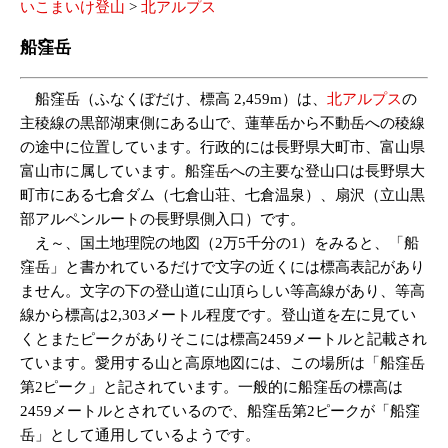
いこまいけ登山
>
北アルプス
船窪岳
船窪岳（ふなくぼだけ、標高 2,459m）は、
北アルプス
の
主稜線の黒部湖東側にある山で、蓮華岳から不動岳への稜線
の途中に位置しています。行政的には長野県大町市、富山県
富山市に属しています。船窪岳への主要な登山口は長野県大
町市にある七倉ダム（七倉山荘、七倉温泉）、扇沢（立山黒
部アルペンルートの長野県側入口）です。
え～、国土地理院の地図（2万5千分の1）をみると、「船
窪岳」と書かれているだけで文字の近くには標高表記があり
ません。文字の下の登山道に山頂らしい等高線があり、等高
線から標高は2,303メートル程度です。登山道を左に見てい
くとまたピークがありそこには標高2459メートルと記載され
ています。愛用する山と高原地図には、この場所は「船窪岳
第2ピーク」と記されています。一般的に船窪岳の標高は
2459メートルとされているので、船窪岳第2ピークが「船窪
岳」として通用しているようです。