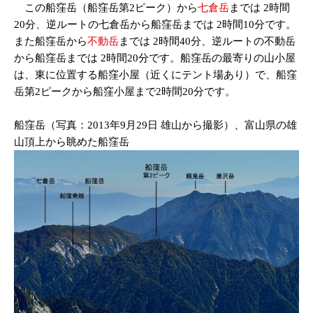
この船窪岳（船窪岳第2ピーク）から
七倉岳
までは 2時間
20分、逆ルートの七倉岳から船窪岳までは 2時間10分です。
また船窪岳から
不動岳
までは 2時間40分、逆ルートの不動岳
から船窪岳までは 2時間20分です。船窪岳の最寄りの山小屋
は、東に位置する船窪小屋（近くにテント場あり）で、船窪
岳第2ピークから船窪小屋まで2時間20分です。
船窪岳（写真：2013年9月29日 雄山から撮影）、富山県の雄
山頂上から眺めた船窪岳