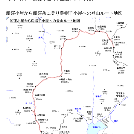
船窪小屋から船窪岳に登り烏帽子小屋への登山ルート地図