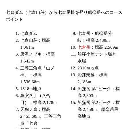
七倉ダム（七倉山荘）から七倉尾根を登り船窪岳へのコース
ポイント
七倉ダム
七倉岳・船窪岳分
七倉山荘：標高
岐：標高 2,480m
1,061m
七倉岳
：標高 2,509m
唐沢ノゾキ：標高
船窪小屋テント場と
1,542m
水場
三等三角点「山ノ
2310m地点
神」：標高
船窪乗越：標高
1,536.68m
2,183m
1818m地点
船窪岳 第1ピーク：標
鼻突八丁（八合
高 2,303m
目）：標高 2,178m
船窪岳 第2ピーク：標
天狗ノ庭：標高
高 2,459m、船窪岳最
2,453.60m、三等三角
高地点
点「七倉」